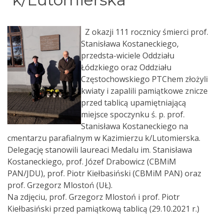
Z okazji 111 rocznicy śmierci prof.
Stanisława Kostaneckiego,
przedsta-wiciele Oddziału
Łódzkiego oraz Oddziału
Częstochowskiego PTChem złożyli
kwiaty i zapalili pamiątkowe znicze
przed tablicą upamiętniającą
miejsce spoczynku ś. p. prof.
Stanisława Kostaneckiego na
cmentarzu parafialnym w Kazimierzu k/Lutomierska.
Delegację stanowili laureaci Medalu im. Stanisława
Kostaneckiego, prof. Józef Drabowicz (CBMiM
PAN/JDU), prof. Piotr Kiełbasiński (CBMiM PAN) oraz
prof. Grzegorz Mlostoń (UŁ).
Na zdjęciu, prof. Grzegorz Mlostoń i prof. Piotr
Kiełbasiński przed pamiątkową tablicą (29.10.2021 r.)